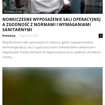
TECHNOLOGIE
NOWOCZESNE WYPOSAŻENIE SALI OPERACYJNEJ
A ZGODNOŚĆ Z NORMAMI I WYMAGANIAMI
SANITARNYMI
Redakcja
-
19 grudnia 2025
0
Współczesne sale operacyjne to miejsca, gdzie zaawansowana
technologia łączy się z rygorystycznymi standardami sanitarnymi i
regulacjami. Każdy element ich wyposażenia musi spełniać określone
normy,...