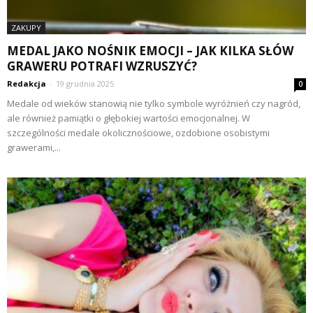
ZAKUPY
MEDAL JAKO NOŚNIK EMOCJI – JAK KILKA SŁÓW
GRAWERU POTRAFI WZRUSZYĆ?
Redakcja
-
19 grudnia 2025
0
Medale od wieków stanowią nie tylko symbole wyróżnień czy nagród,
ale również pamiątki o głębokiej wartości emocjonalnej. W
szczególności medale okolicznościowe, ozdobione osobistymi
grawerami,...