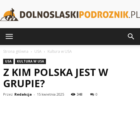
DolnoslaskiPodroznik.pl
Strona główna
USA
Kultura w USA
USA
KULTURA W USA
Z KIM POLSKA JEST W
GRUPIE?
Przez
Redakcja
-
15 kwietnia 2025
348
0