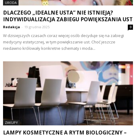
URODA
DLACZEGO „IDEALNE USTA” NIE ISTNIEJĄ?
INDYWIDUALIZACJA ZABIEGU POWIĘKSZANIA UST
Redakcja
-
19 grudnia 2025
0
W dzisiejszych czasach coraz więcej osób decyduje się na zabiegi
medycyny estetycznej, w tym powiększanie ust. Choć jeszcze
niedawno królowały konkretne schematy i moda...
ZAKUPY
LAMPY KOSMETYCZNE A RYTM BIOLOGICZNY –