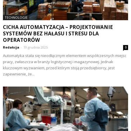
TECHNOLOGIE
CICHA AUTOMATYZACJA – PROJEKTOWANIE
SYSTEMÓW BEZ HAŁASU I STRESU DLA
OPERATORÓW
Redakcja
-
19 grudnia 2025
0
Automatyka stała się nieodłącznym elementem współczesnych miejsc
pracy, zwłaszcza w branży logistycznej i magazynowej. Jednak
kluczowym wyzwaniem, przed którym stoją przedsiębiorcy, jest
zapewnienie, że...