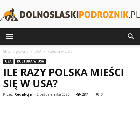
DolnoslaskiPodroznik.pl
Strona główna
USA
Kultura w USA
USA
KULTURA W USA
ILE RAZY POLSKA MIEŚCI
SIĘ W USA?
Przez
Redakcja
-
2 października 2025
287
0