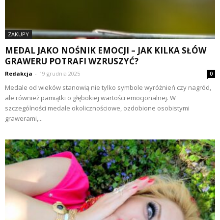
ZAKUPY
MEDAL JAKO NOŚNIK EMOCJI – JAK KILKA SŁÓW
GRAWERU POTRAFI WZRUSZYĆ?
Redakcja
-
19 grudnia 2025
0
Medale od wieków stanowią nie tylko symbole wyróżnień czy nagród,
ale również pamiątki o głębokiej wartości emocjonalnej. W
szczególności medale okolicznościowe, ozdobione osobistymi
grawerami,...