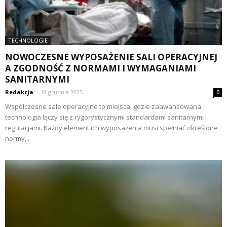
TECHNOLOGIE
NOWOCZESNE WYPOSAŻENIE SALI OPERACYJNEJ
A ZGODNOŚĆ Z NORMAMI I WYMAGANIAMI
SANITARNYMI
Redakcja
-
19 grudnia 2025
0
Współczesne sale operacyjne to miejsca, gdzie zaawansowana
technologia łączy się z rygorystycznymi standardami sanitarnymi i
regulacjami. Każdy element ich wyposażenia musi spełniać określone
normy,...