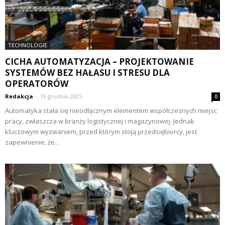
TECHNOLOGIE
CICHA AUTOMATYZACJA – PROJEKTOWANIE
SYSTEMÓW BEZ HAŁASU I STRESU DLA
OPERATORÓW
Redakcja
-
19 grudnia 2025
0
Automatyka stała się nieodłącznym elementem współczesnych miejsc
pracy, zwłaszcza w branży logistycznej i magazynowej. Jednak
kluczowym wyzwaniem, przed którym stoją przedsiębiorcy, jest
zapewnienie, że...