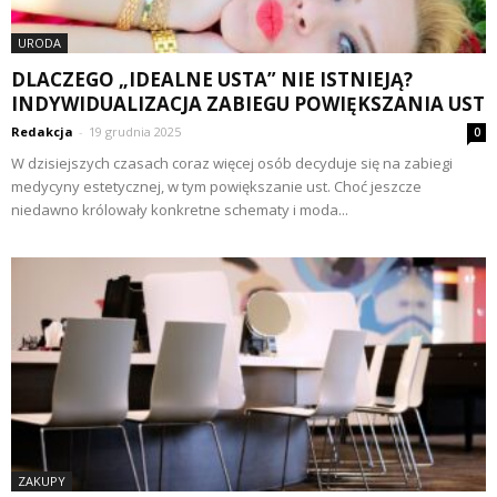
URODA
DLACZEGO „IDEALNE USTA” NIE ISTNIEJĄ?
INDYWIDUALIZACJA ZABIEGU POWIĘKSZANIA UST
Redakcja
-
19 grudnia 2025
0
W dzisiejszych czasach coraz więcej osób decyduje się na zabiegi
medycyny estetycznej, w tym powiększanie ust. Choć jeszcze
niedawno królowały konkretne schematy i moda...
ZAKUPY