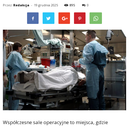
Przez
Redakcja
-
19 grudnia 2025
895
0
Współczesne sale operacyjne to miejsca, gdzie