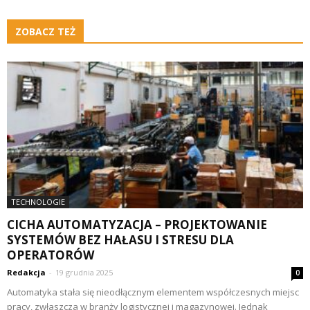
ZOBACZ TEŻ
TECHNOLOGIE
CICHA AUTOMATYZACJA – PROJEKTOWANIE
SYSTEMÓW BEZ HAŁASU I STRESU DLA
OPERATORÓW
Redakcja
-
19 grudnia 2025
0
Automatyka stała się nieodłącznym elementem współczesnych miejsc
pracy, zwłaszcza w branży logistycznej i magazynowej. Jednak