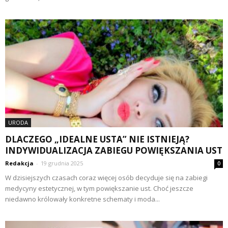
URODA
DLACZEGO „IDEALNE USTA” NIE ISTNIEJĄ?
INDYWIDUALIZACJA ZABIEGU POWIĘKSZANIA UST
Redakcja
-
19 grudnia 2025
0
W dzisiejszych czasach coraz więcej osób decyduje się na zabiegi
medycyny estetycznej, w tym powiększanie ust. Choć jeszcze
niedawno królowały konkretne schematy i moda...