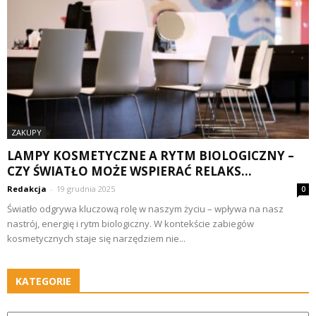
ZAKUPY
LAMPY KOSMETYCZNE A RYTM BIOLOGICZNY –
CZY ŚWIATŁO MOŻE WSPIERAĆ RELAKS...
Redakcja
-
19 grudnia 2025
0
Światło odgrywa kluczową rolę w naszym życiu – wpływa na nasz
nastrój, energię i rytm biologiczny. W kontekście zabiegów
kosmetycznych staje się narzędziem nie...
KATEGORIE
Kategorie