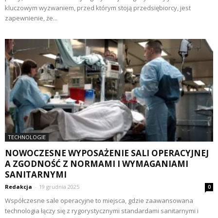
kluczowym wyzwaniem, przed którym stoją przedsiębiorcy, jest
zapewnienie, że...
TECHNOLOGIE
NOWOCZESNE WYPOSAŻENIE SALI OPERACYJNEJ
A ZGODNOŚĆ Z NORMAMI I WYMAGANIAMI
SANITARNYMI
Redakcja
-
19 grudnia 2025
0
Współczesne sale operacyjne to miejsca, gdzie zaawansowana
technologia łączy się z rygorystycznymi standardami sanitarnymi i