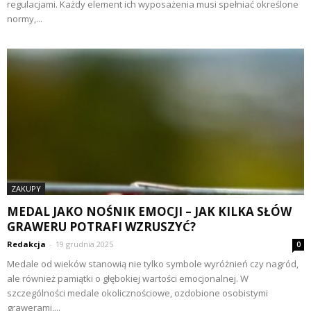
regulacjami. Każdy element ich wyposażenia musi spełniać określone
normy,...
ZAKUPY
MEDAL JAKO NOŚNIK EMOCJI – JAK KILKA SŁÓW
GRAWERU POTRAFI WZRUSZYĆ?
Redakcja
-
19 grudnia 2025
0
Medale od wieków stanowią nie tylko symbole wyróżnień czy nagród,
ale również pamiątki o głębokiej wartości emocjonalnej. W
szczególności medale okolicznościowe, ozdobione osobistymi
grawerami,...