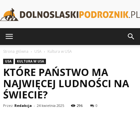
DolnoslaskiPodroznik.pl
Strona główna
USA
Kultura w USA
USA
KULTURA W USA
KTÓRE PAŃSTWO MA
NAJWIĘCEJ LUDNOŚCI NA
ŚWIECIE?
Przez
Redakcja
-
24 kwietnia 2025
296
0