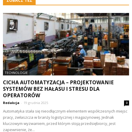
ZOBACZ TEŻ
TECHNOLOGIE
CICHA AUTOMATYZACJA – PROJEKTOWANIE
SYSTEMÓW BEZ HAŁASU I STRESU DLA
OPERATORÓW
Redakcja
-
19 grudnia 2025
0
Automatyka stała się nieodłącznym elementem współczesnych miejsc
pracy, zwłaszcza w branży logistycznej i magazynowej. Jednak
kluczowym wyzwaniem, przed którym stoją przedsiębiorcy, jest
zapewnienie, że...