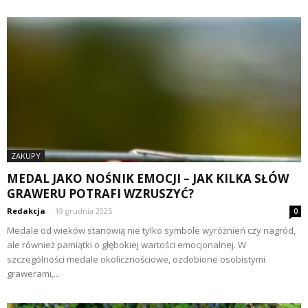
ZAKUPY
MEDAL JAKO NOŚNIK EMOCJI – JAK KILKA SŁÓW
GRAWERU POTRAFI WZRUSZYĆ?
Redakcja
-
19 grudnia 2025
0
Medale od wieków stanowią nie tylko symbole wyróżnień czy nagród,
ale również pamiątki o głębokiej wartości emocjonalnej. W
szczególności medale okolicznościowe, ozdobione osobistymi
grawerami,...