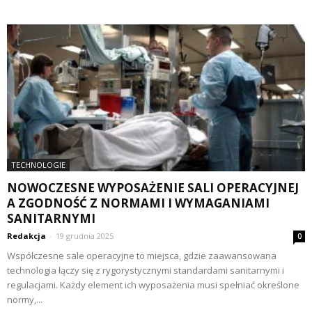
TECHNOLOGIE
NOWOCZESNE WYPOSAŻENIE SALI OPERACYJNEJ
A ZGODNOŚĆ Z NORMAMI I WYMAGANIAMI
SANITARNYMI
Redakcja
-
19 grudnia 2025
0
Współczesne sale operacyjne to miejsca, gdzie zaawansowana
technologia łączy się z rygorystycznymi standardami sanitarnymi i
regulacjami. Każdy element ich wyposażenia musi spełniać określone
normy,...