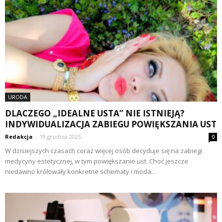
URODA
DLACZEGO „IDEALNE USTA” NIE ISTNIEJĄ?
INDYWIDUALIZACJA ZABIEGU POWIĘKSZANIA UST
Redakcja
-
19 grudnia 2025
0
W dzisiejszych czasach coraz więcej osób decyduje się na zabiegi
medycyny estetycznej, w tym powiększanie ust. Choć jeszcze
niedawno królowały konkretne schematy i moda...