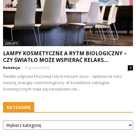
ZAKUPY
LAMPY KOSMETYCZNE A RYTM BIOLOGICZNY –
CZY ŚWIATŁO MOŻE WSPIERAĆ RELAKS...
Redakcja
-
19 grudnia 2025
0
Światło odgrywa kluczową rolę w naszym życiu – wpływa na nasz
nastrój, energię i rytm biologiczny. W kontekście zabiegów
kosmetycznych staje się narzędziem nie...
KATEGORIE
Kategorie