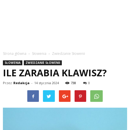
Strona główna
Słowenia
Zwiedzanie Słowenii
SŁOWENIA
ZWIEDZANIE SŁOWENII
ILE ZARABIA KLAWISZ?
Przez
Redakcja
-
14 stycznia 2024
738
0