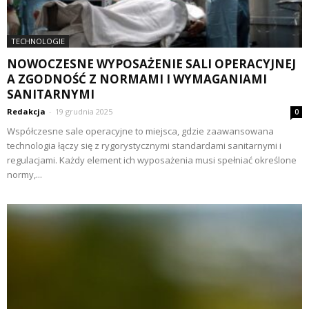
TECHNOLOGIE
NOWOCZESNE WYPOSAŻENIE SALI OPERACYJNEJ
A ZGODNOŚĆ Z NORMAMI I WYMAGANIAMI
SANITARNYMI
Redakcja
-
19 grudnia 2025
0
Współczesne sale operacyjne to miejsca, gdzie zaawansowana
technologia łączy się z rygorystycznymi standardami sanitarnymi i
regulacjami. Każdy element ich wyposażenia musi spełniać określone
normy,...