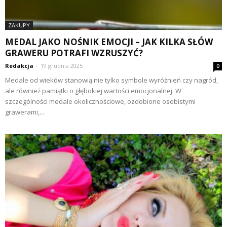
ZAKUPY
MEDAL JAKO NOŚNIK EMOCJI – JAK KILKA SŁÓW
GRAWERU POTRAFI WZRUSZYĆ?
Redakcja
-
19 grudnia 2025
0
Medale od wieków stanowią nie tylko symbole wyróżnień czy nagród,
ale również pamiątki o głębokiej wartości emocjonalnej. W
szczególności medale okolicznościowe, ozdobione osobistymi
grawerami,...