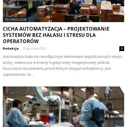
TECHNOLOGIE
CICHA AUTOMATYZACJA – PROJEKTOWANIE
SYSTEMÓW BEZ HAŁASU I STRESU DLA
OPERATORÓW
Redakcja
-
19 grudnia 2025
0
Automatyka stała się nieodłącznym elementem współczesnych miejsc
pracy, zwłaszcza w branży logistycznej i magazynowej. Jednak
kluczowym wyzwaniem, przed którym stoją przedsiębiorcy, jest
zapewnienie, że...