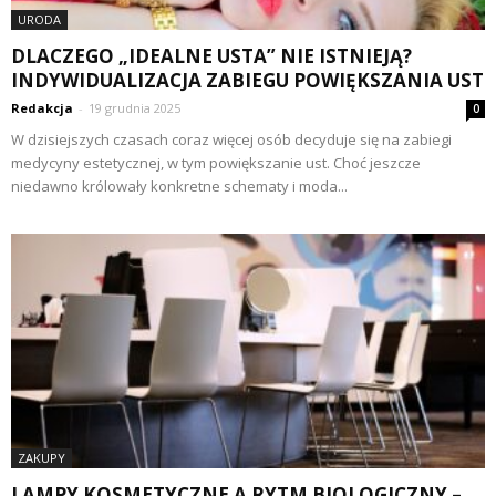
URODA
DLACZEGO „IDEALNE USTA” NIE ISTNIEJĄ?
INDYWIDUALIZACJA ZABIEGU POWIĘKSZANIA UST
Redakcja
-
19 grudnia 2025
0
W dzisiejszych czasach coraz więcej osób decyduje się na zabiegi
medycyny estetycznej, w tym powiększanie ust. Choć jeszcze
niedawno królowały konkretne schematy i moda...
ZAKUPY
LAMPY KOSMETYCZNE A RYTM BIOLOGICZNY –