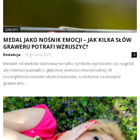
ZAKUPY
MEDAL JAKO NOŚNIK EMOCJI – JAK KILKA SŁÓW
GRAWERU POTRAFI WZRUSZYĆ?
Redakcja
-
19 grudnia 2025
0
Medale od wieków stanowią nie tylko symbole wyróżnień czy nagród,
ale również pamiątki o głębokiej wartości emocjonalnej. W
szczególności medale okolicznościowe, ozdobione osobistymi
grawerami,...