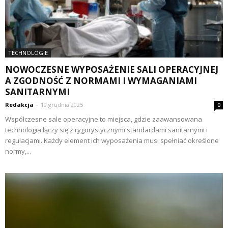
TECHNOLOGIE
NOWOCZESNE WYPOSAŻENIE SALI OPERACYJNEJ
A ZGODNOŚĆ Z NORMAMI I WYMAGANIAMI
SANITARNYMI
Redakcja
-
19 grudnia 2025
0
Współczesne sale operacyjne to miejsca, gdzie zaawansowana
technologia łączy się z rygorystycznymi standardami sanitarnymi i
regulacjami. Każdy element ich wyposażenia musi spełniać określone
normy,...