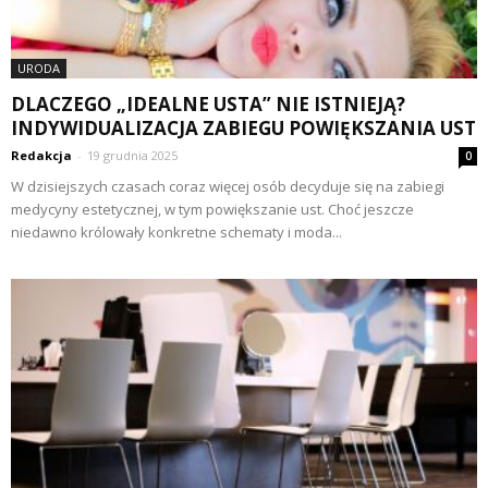
URODA
DLACZEGO „IDEALNE USTA” NIE ISTNIEJĄ?
INDYWIDUALIZACJA ZABIEGU POWIĘKSZANIA UST
Redakcja
-
19 grudnia 2025
0
W dzisiejszych czasach coraz więcej osób decyduje się na zabiegi
medycyny estetycznej, w tym powiększanie ust. Choć jeszcze
niedawno królowały konkretne schematy i moda...