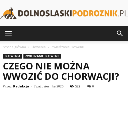
DolnoslaskiPodroznik.pl
Strona główna
Słowenia
Zwiedzanie Słowenii
SŁOWENIA
ZWIEDZANIE SŁOWENII
CZEGO NIE MOŻNA
WWOZIĆ DO CHORWACJI?
Przez
Redakcja
-
7 października 2025
522
0