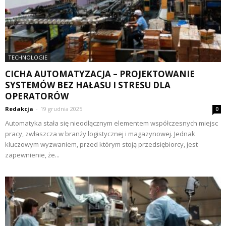
TECHNOLOGIE
CICHA AUTOMATYZACJA – PROJEKTOWANIE
SYSTEMÓW BEZ HAŁASU I STRESU DLA
OPERATORÓW
Redakcja
-
19 grudnia 2025
0
Automatyka stała się nieodłącznym elementem współczesnych miejsc
pracy, zwłaszcza w branży logistycznej i magazynowej. Jednak
kluczowym wyzwaniem, przed którym stoją przedsiębiorcy, jest
zapewnienie, że...