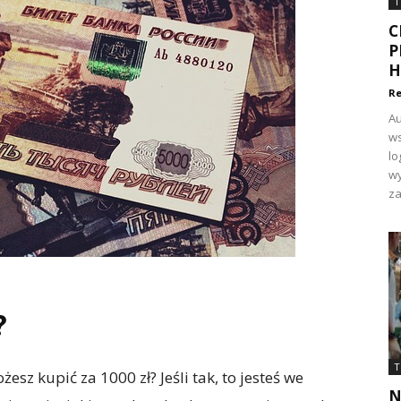
T
C
P
H
Re
Au
ws
lo
wy
za
?
T
esz kupić za 1000 zł? Jeśli tak, to jesteś we
N