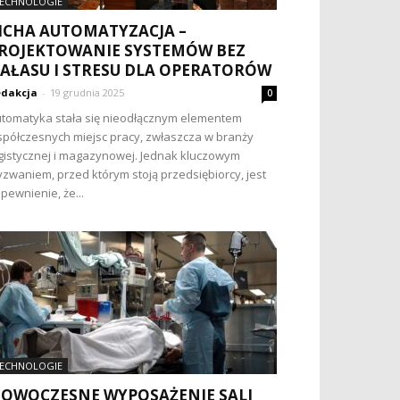
ECHNOLOGIE
ICHA AUTOMATYZACJA –
ROJEKTOWANIE SYSTEMÓW BEZ
AŁASU I STRESU DLA OPERATORÓW
dakcja
-
19 grudnia 2025
0
tomatyka stała się nieodłącznym elementem
półczesnych miejsc pracy, zwłaszcza w branży
gistycznej i magazynowej. Jednak kluczowym
zwaniem, przed którym stoją przedsiębiorcy, jest
pewnienie, że...
ECHNOLOGIE
OWOCZESNE WYPOSAŻENIE SALI