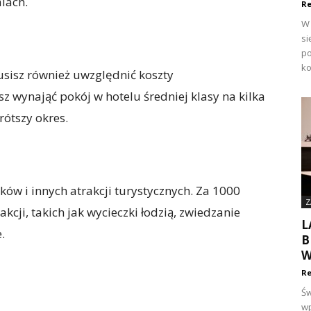
alach.
Re
W 
si
po
ko
usisz również uwzględnić koszty
 wynająć pokój w hotelu średniej klasy na kilka
ótszy okres.
ków i innych atrakcji turystycznych. Za 1000
Z
kcji, takich jak wycieczki łodzią, zwiedzanie
L
.
B
W
Re
Św
wp