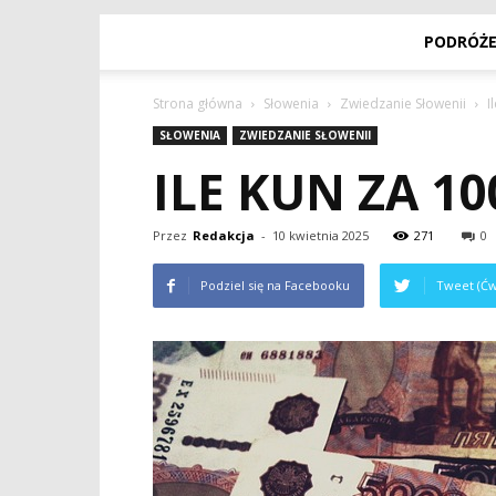
PODRÓŻ
Strona główna
Słowenia
Zwiedzanie Słowenii
I
SŁOWENIA
ZWIEDZANIE SŁOWENII
ILE KUN ZA 10
Przez
Redakcja
-
10 kwietnia 2025
271
0
Podziel się na Facebooku
Tweet (Ćw