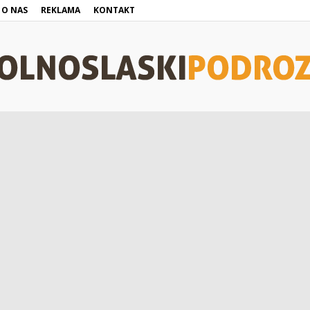
O NAS
REKLAMA
KONTAKT
DolnoslaskiPodroznik.pl