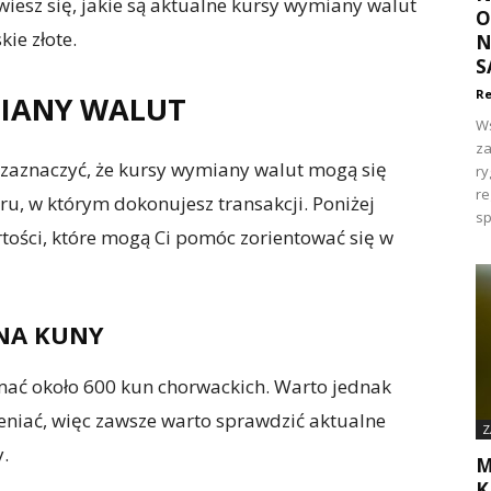
iesz się, jakie są aktualne kursy wymiany walut
O
kie złote.
N
S
Re
IANY WALUT
Ws
za
 zaznaczyć, że kursy wymiany walut mogą się
ry
re
ru, w którym dokonujesz transakcji. Poniżej
sp
ości, które mogą Ci pomóc zorientować się w
NA KUNY
mać około 600 kun chorwackich. Warto jednak
eniać, więc zawsze warto sprawdzić aktualne
Z
.
M
K