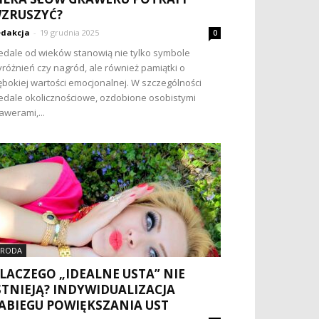
ZRUSZYĆ?
dakcja
-
19 grudnia 2025
0
dale od wieków stanowią nie tylko symbole
różnień czy nagród, ale również pamiątki o
ębokiej wartości emocjonalnej. W szczególności
dale okolicznościowe, ozdobione osobistymi
awerami,...
RODA
LACZEGO „IDEALNE USTA” NIE
STNIEJĄ? INDYWIDUALIZACJA
ABIEGU POWIĘKSZANIA UST