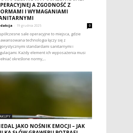
PERACYJNEJ A ZGODNOŚĆ Z
ORMAMI I WYMAGANIAMI
ANITARNYMI
dakcja
-
19 grudnia 2025
0
półczesne sale operacyjne to miejsca, gdzie
awansowana technologia łączy się z
gorystycznymi standardami sanitarnymi i
gulacjami. Każdy element ich wyposażenia musi
ełniać określone normy,...
AKUPY
EDAL JAKO NOŚNIK EMOCJI – JAK
ILKA SŁÓW GRAWERU POTRAFI