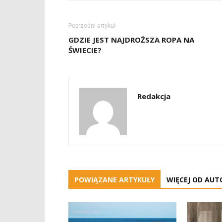
Poprzedni artykuł
GDZIE JEST NAJDROŻSZA ROPA NA
ŚWIECIE?
Redakcja
POWIĄZANE ARTYKUŁY
WIĘCEJ OD AUT