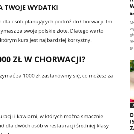
 TWOJE WYDATKI
W
Re
 dla osób planujących podróż do Chorwacji. Im
Me
wy
zymasz za swoje polskie złote. Dlatego warto
gł
tórym kurs jest najbardziej korzystny.
me
gr
000 ZŁ W CHORWACJI?
trzymać za 1000 zł, zastanówmy się, co możesz za
U
D
uracji i kawiarni, w których można smacznie
I
ad dla dwóch osób w restauracji średniej klasy
Z