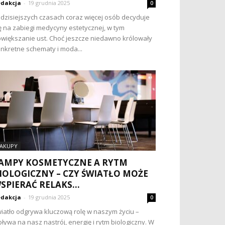
dakcja
-
19 grudnia 2025
0
dzisiejszych czasach coraz więcej osób decyduje
ę na zabiegi medycyny estetycznej, w tym
większanie ust. Choć jeszcze niedawno królowały
nkretne schematy i moda...
AKUPY
AMPY KOSMETYCZNE A RYTM
IOLOGICZNY – CZY ŚWIATŁO MOŻE
SPIERAĆ RELAKS...
dakcja
-
19 grudnia 2025
0
iatło odgrywa kluczową rolę w naszym życiu –
ływa na nasz nastrój, energię i rytm biologiczny. W