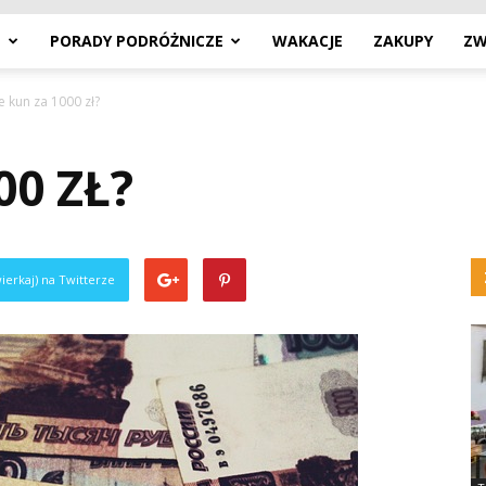
E
PORADY PODRÓŻNICZE
WAKACJE
ZAKUPY
ZW
le kun za 1000 zł?
00 ZŁ?
ierkaj) na Twitterze