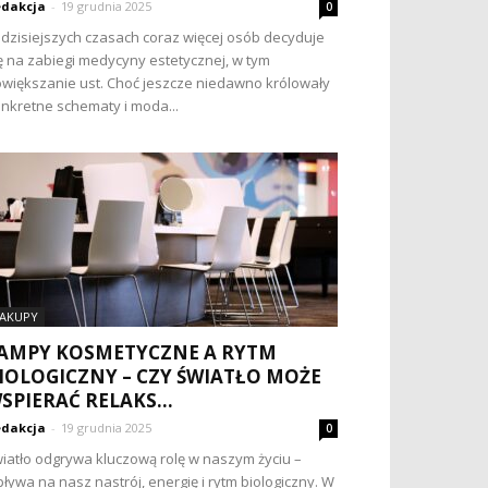
dakcja
-
19 grudnia 2025
0
dzisiejszych czasach coraz więcej osób decyduje
ę na zabiegi medycyny estetycznej, w tym
większanie ust. Choć jeszcze niedawno królowały
nkretne schematy i moda...
AKUPY
AMPY KOSMETYCZNE A RYTM
IOLOGICZNY – CZY ŚWIATŁO MOŻE
SPIERAĆ RELAKS...
dakcja
-
19 grudnia 2025
0
iatło odgrywa kluczową rolę w naszym życiu –
ływa na nasz nastrój, energię i rytm biologiczny. W