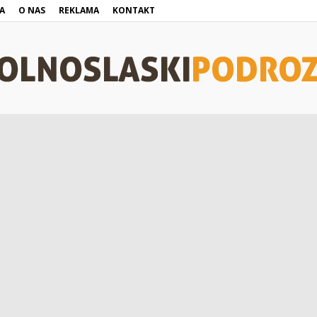
A
O NAS
REKLAMA
KONTAKT
DolnoslaskiPodroznik.pl