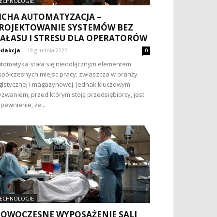
ECHNOLOGIE
ICHA AUTOMATYZACJA –
ROJEKTOWANIE SYSTEMÓW BEZ
AŁASU I STRESU DLA OPERATORÓW
dakcja
-
19 grudnia 2025
0
tomatyka stała się nieodłącznym elementem
półczesnych miejsc pracy, zwłaszcza w branży
gistycznej i magazynowej. Jednak kluczowym
zwaniem, przed którym stoją przedsiębiorcy, jest
pewnienie, że...
ECHNOLOGIE
OWOCZESNE WYPOSAŻENIE SALI