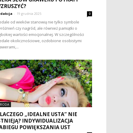
ZRUSZYĆ?
dakcja
-
19 grudnia 2025
0
dale od wieków stanowią nie tylko symbole
różnień czy nagród, ale również pamiątki o
ębokiej wartości emocjonalnej. W szczególności
dale okolicznościowe, ozdobione osobistymi
awerami,...
RODA
LACZEGO „IDEALNE USTA” NIE
STNIEJĄ? INDYWIDUALIZACJA
ABIEGU POWIĘKSZANIA UST