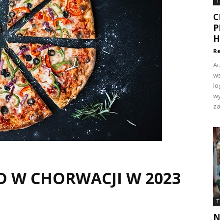
T
C
P
H
Re
Au
ws
lo
wy
za
AD W CHORWACJI W 2023
T
N