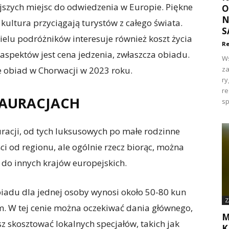
jszych miejsc do odwiedzenia w Europie. Piękne
O
N
kultura przyciągają turystów z całego świata.
S
wielu podróżników interesuje również koszt życia
Re
aspektów jest cena jedzenia, zwłaszcza obiadu.
Ws
je obiad w Chorwacji w 2023 roku.
za
ry
re
TAURACJACH
sp
uracji, od tych luksusowych po małe rodzinne
ci od regionu, ale ogólnie rzecz biorąc, można
do innych krajów europejskich.
biadu dla jednej osoby wynosi około 50-80 kun
Z
m. W tej cenie można oczekiwać dania głównego,
M
esz skosztować lokalnych specjałów, takich jak
K