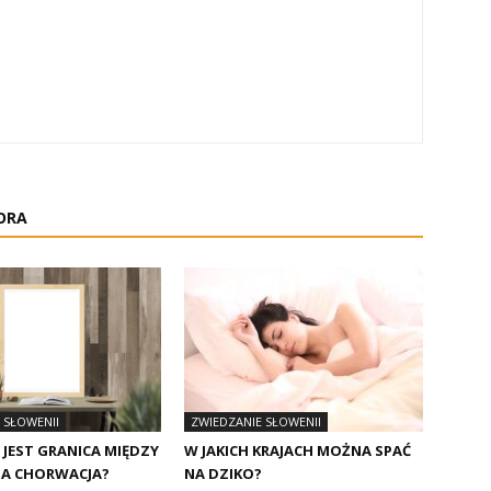
ORA
 SŁOWENII
ZWIEDZANIE SŁOWENII
JEST GRANICA MIĘDZY
W JAKICH KRAJACH MOŻNA SPAĆ
 A CHORWACJA?
NA DZIKO?