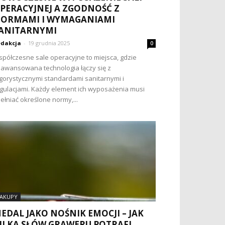
PERACYJNEJ A ZGODNOŚĆ Z
ORMAMI I WYMAGANIAMI
ANITARNYMI
dakcja
-
19 grudnia 2025
0
półczesne sale operacyjne to miejsca, gdzie
awansowana technologia łączy się z
gorystycznymi standardami sanitarnymi i
gulacjami. Każdy element ich wyposażenia musi
ełniać określone normy,...
AKUPY
EDAL JAKO NOŚNIK EMOCJI – JAK
ILKA SŁÓW GRAWERU POTRAFI