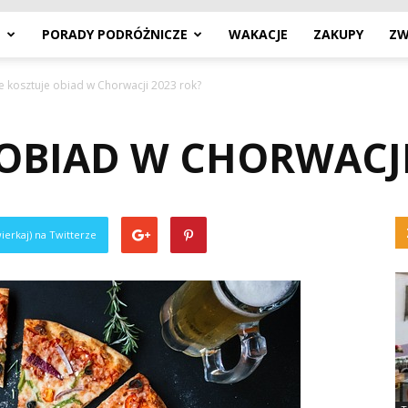
E
PORADY PODRÓŻNICZE
WAKACJE
ZAKUPY
ZW
le kosztuje obiad w Chorwacji 2023 rok?
 OBIAD W CHORWACJI
ierkaj) na Twitterze