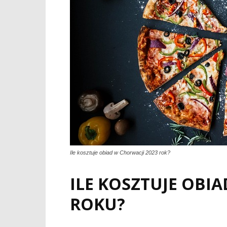
Ile kosztuje obiad w Chorwacji 2023 rok?
ILE KOSZTUJE OBI
ROKU?