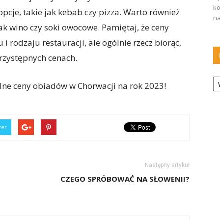
ko
opcje, takie jak kebab czy pizza. Warto również
na
ak wino czy soki owocowe. Pamiętaj, że ceny
i rodzaju restauracji, ale ogólnie rzecz biorąc,
przystępnych cenach.
Ka
lne ceny obiadów w Chorwacji na rok 2023!
ter
Następny artykuł
CZEGO SPRÓBOWAĆ NA SŁOWENII?