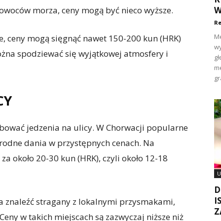
 owoców morza, ceny mogą być nieco wyższe.
W
Re
Me
e, ceny mogą sięgnąć nawet 150-200 kun (HRK)
wy
ożna spodziewać się wyjątkowej atmosfery i
gł
me
gr
CY
róbować jedzenia na ulicy. W Chorwacji popularne
żnorodne dania w przystępnych cenach. Na
za około 20-30 kun (HRK), czyli około 12-18
U
D
I
a znaleźć stragany z lokalnymi przysmakami,
Z
 Ceny w takich miejscach są zazwyczaj niższe niż