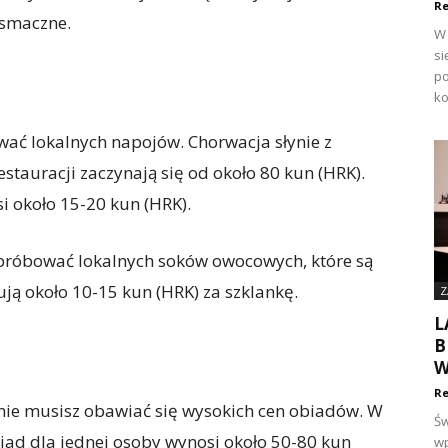
Re
 smaczne.
W 
si
po
ko
ać lokalnych napojów. Chorwacja słynie z
estauracji zaczynają się od około 80 kun (HRK).
si około 15-20 kun (HRK).
 spróbować lokalnych soków owocowych, które są
ują około 10-15 kun (HRK) za szklankę.
Z
L
B
W
Re
nie musisz obawiać się wysokich cen obiadów. W
Św
biad dla jednej osoby wynosi około 50-80 kun
wp