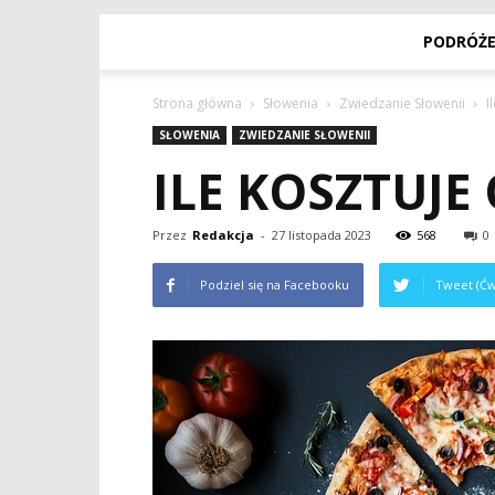
PODRÓŻ
Strona główna
Słowenia
Zwiedzanie Słowenii
I
SŁOWENIA
ZWIEDZANIE SŁOWENII
ILE KOSZTUJE
Przez
Redakcja
-
27 listopada 2023
568
0
Podziel się na Facebooku
Tweet (Ćw