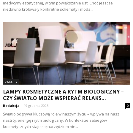
medycyny estetycznej, w tym powiększanie ust. Choć jeszcze
niedawno królowały konkretne schematy i moda...
ZAKUPY
LAMPY KOSMETYCZNE A RYTM BIOLOGICZNY –
CZY ŚWIATŁO MOŻE WSPIERAĆ RELAKS...
Redakcja
-
19 grudnia 2025
0
Światło odgrywa kluczową rolę w naszym życiu – wpływa na nasz
nastrój, energię i rytm biologiczny. W kontekście zabiegów
kosmetycznych staje się narzędziem nie...