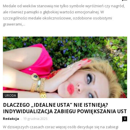
Medale od wieków stanowią nie tylko symbole wyróżnień czy nagród,
ale również pamiątki o głębokiej wartości emocjonalnej. W
szczególności medale okolicznościowe, ozdobione osobistymi
grawerami,...
URODA
DLACZEGO „IDEALNE USTA” NIE ISTNIEJĄ?
INDYWIDUALIZACJA ZABIEGU POWIĘKSZANIA UST
Redakcja
-
19 grudnia 2025
0
W dzisiejszych czasach coraz więcej osób decyduje się na zabiegi