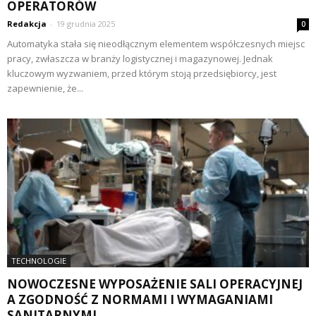
OPERATORÓW
Redakcja
-
19 grudnia 2025
0
Automatyka stała się nieodłącznym elementem współczesnych miejsc
pracy, zwłaszcza w branży logistycznej i magazynowej. Jednak
kluczowym wyzwaniem, przed którym stoją przedsiębiorcy, jest
zapewnienie, że...
TECHNOLOGIE
NOWOCZESNE WYPOSAŻENIE SALI OPERACYJNEJ
A ZGODNOŚĆ Z NORMAMI I WYMAGANIAMI
SANITARNYMI