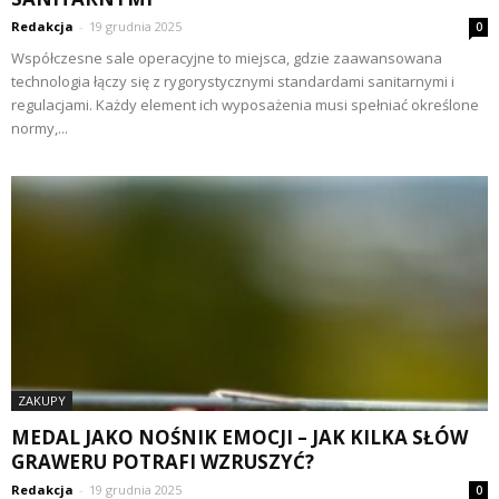
Redakcja
-
19 grudnia 2025
0
Współczesne sale operacyjne to miejsca, gdzie zaawansowana
technologia łączy się z rygorystycznymi standardami sanitarnymi i
regulacjami. Każdy element ich wyposażenia musi spełniać określone
normy,...
ZAKUPY
MEDAL JAKO NOŚNIK EMOCJI – JAK KILKA SŁÓW
GRAWERU POTRAFI WZRUSZYĆ?
Redakcja
-
19 grudnia 2025
0