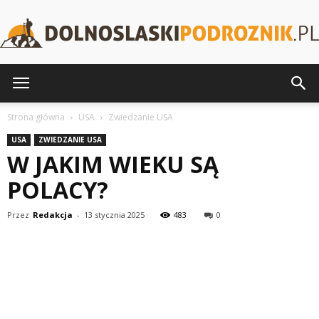
DolnoslaskiPodroznik.pl
Strona główna
USA
Zwiedzanie USA
USA
ZWIEDZANIE USA
W JAKIM WIEKU SĄ
POLACY?
Przez
Redakcja
-
13 stycznia 2025
483
0