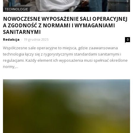
TECHNOLOGIE
NOWOCZESNE WYPOSAŻENIE SALI OPERACYJNEJ
A ZGODNOŚĆ Z NORMAMI I WYMAGANIAMI
SANITARNYMI
Redakcja
-
19 grudnia 2025
0
Współczesne sale operacyjne to miejsca, gdzie zaawansowana
technologia łączy się z rygorystycznymi standardami sanitarnymi i
regulacjami. Każdy element ich wyposażenia musi spełniać określone
normy,...