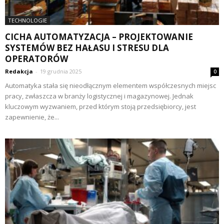
TECHNOLOGIE
CICHA AUTOMATYZACJA – PROJEKTOWANIE
SYSTEMÓW BEZ HAŁASU I STRESU DLA
OPERATORÓW
Redakcja
-
19 grudnia 2025
0
Automatyka stała się nieodłącznym elementem współczesnych miejsc
pracy, zwłaszcza w branży logistycznej i magazynowej. Jednak
kluczowym wyzwaniem, przed którym stoją przedsiębiorcy, jest
zapewnienie, że...