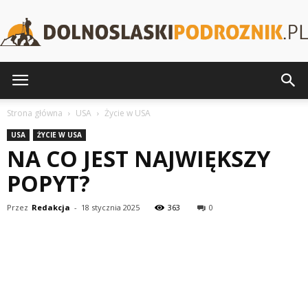
DolnoslaskiPodroznik.pl
Strona główna
USA
Życie w USA
USA
ŻYCIE W USA
NA CO JEST NAJWIĘKSZY
POPYT?
Przez
Redakcja
-
18 stycznia 2025
363
0