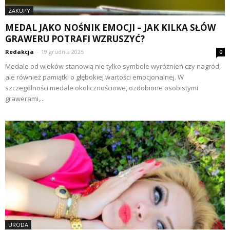
ZAKUPY
MEDAL JAKO NOŚNIK EMOCJI – JAK KILKA SŁÓW
GRAWERU POTRAFI WZRUSZYĆ?
Redakcja
-
19 grudnia 2025
0
Medale od wieków stanowią nie tylko symbole wyróżnień czy nagród,
ale również pamiątki o głębokiej wartości emocjonalnej. W
szczególności medale okolicznościowe, ozdobione osobistymi
grawerami,...
URODA