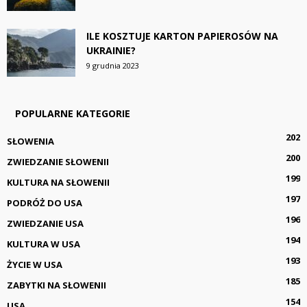
ILE KOSZTUJE KARTON PAPIEROSÓW NA
UKRAINIE?
9 grudnia 2023
POPULARNE KATEGORIE
202
SŁOWENIA
200
ZWIEDZANIE SŁOWENII
199
KULTURA NA SŁOWENII
197
PODRÓŻ DO USA
196
ZWIEDZANIE USA
194
KULTURA W USA
193
ŻYCIE W USA
185
ZABYTKI NA SŁOWENII
154
USA