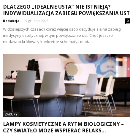
DLACZEGO „IDEALNE USTA” NIE ISTNIEJĄ?
INDYWIDUALIZACJA ZABIEGU POWIĘKSZANIA UST
Redakcja
-
19 grudnia 2025
0
W dzisiejszych czasach coraz więcej osób decyduje się na zabiegi
medycyny estetycznej, w tym powiększanie ust. Choć jeszcze
niedawno królowały konkretne schematy i moda...
ZAKUPY
LAMPY KOSMETYCZNE A RYTM BIOLOGICZNY –
CZY ŚWIATŁO MOŻE WSPIERAĆ RELAKS...