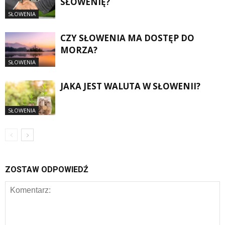
SŁOWENIĘ?
SŁOWENIA
CZY SŁOWENIA MA DOSTĘP DO
MORZA?
SŁOWENIA
JAKA JEST WALUTA W SŁOWENII?
SŁOWENIA
ZOSTAW ODPOWIEDŹ