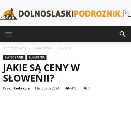
DolnoslaskiPodroznik.pl
Strona główna
Zwiedzanie
Słowenia
ZWIEDZANIE
SŁOWENIA
JAKIE SĄ CENY W
SŁOWENII?
Przez
Redakcja
-
1 listopada 2024
410
0