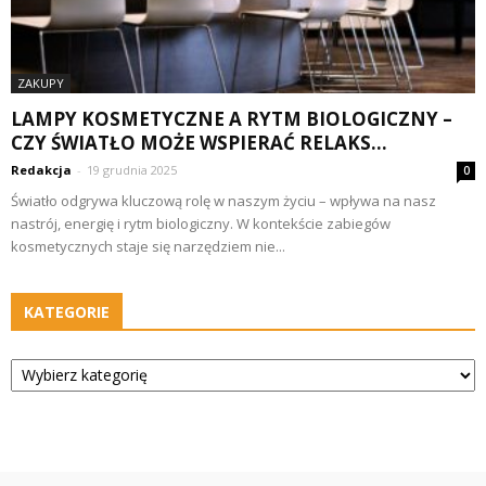
ZAKUPY
LAMPY KOSMETYCZNE A RYTM BIOLOGICZNY –
CZY ŚWIATŁO MOŻE WSPIERAĆ RELAKS...
Redakcja
-
19 grudnia 2025
0
Światło odgrywa kluczową rolę w naszym życiu – wpływa na nasz
nastrój, energię i rytm biologiczny. W kontekście zabiegów
kosmetycznych staje się narzędziem nie...
KATEGORIE
Kategorie