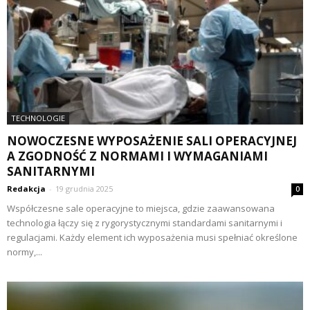
TECHNOLOGIE
NOWOCZESNE WYPOSAŻENIE SALI OPERACYJNEJ
A ZGODNOŚĆ Z NORMAMI I WYMAGANIAMI
SANITARNYMI
Redakcja
-
19 grudnia 2025
0
Współczesne sale operacyjne to miejsca, gdzie zaawansowana
technologia łączy się z rygorystycznymi standardami sanitarnymi i
regulacjami. Każdy element ich wyposażenia musi spełniać określone
normy,...