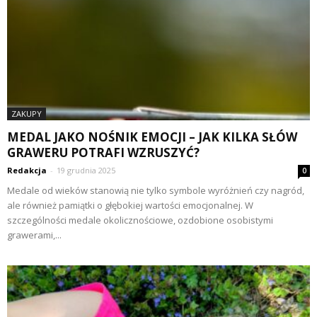
ZAKUPY
MEDAL JAKO NOŚNIK EMOCJI – JAK KILKA SŁÓW
GRAWERU POTRAFI WZRUSZYĆ?
Redakcja
-
19 grudnia 2025
0
Medale od wieków stanowią nie tylko symbole wyróżnień czy nagród,
ale również pamiątki o głębokiej wartości emocjonalnej. W
szczególności medale okolicznościowe, ozdobione osobistymi
grawerami,...