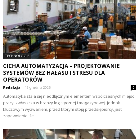
TECHNOLOGIE
CICHA AUTOMATYZACJA – PROJEKTOWANIE
SYSTEMÓW BEZ HAŁASU I STRESU DLA
OPERATORÓW
Redakcja
-
19 grudnia 2025
0
Automatyka stała się nieodłącznym elementem współczesnych miejsc
pracy, zwłaszcza w branży logistycznej i magazynowej. Jednak
kluczowym wyzwaniem, przed którym stoją przedsiębiorcy, jest
zapewnienie, że...