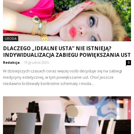
URODA
DLACZEGO „IDEALNE USTA” NIE ISTNIEJĄ?
INDYWIDUALIZACJA ZABIEGU POWIĘKSZANIA UST
Redakcja
-
19 grudnia 2025
0
W dzisiejszych czasach coraz więcej osób decyduje się na zabiegi
medycyny estetycznej, w tym powiększanie ust. Choć jeszcze
niedawno królowały konkretne schematy i moda...