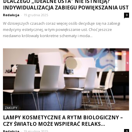
DLACZEGO „IDEALNE USTA” NIE ISTNIEJĄ?
INDYWIDUALIZACJA ZABIEGU POWIĘKSZANIA UST
Redakcja
-
19 grudnia 2025
0
W dzisiejszych czasach coraz więcej osób decyduje się na zabiegi
medycyny estetycznej, w tym powiększanie ust. Choć jeszcze
niedawno królowały konkretne schematy i moda...
ZAKUPY
LAMPY KOSMETYCZNE A RYTM BIOLOGICZNY –
CZY ŚWIATŁO MOŻE WSPIERAĆ RELAKS...
Redakcja
-
19 grudnia 2025
0