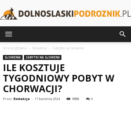
DolnoslaskiPodroznik.pl
Strona główna
Słowenia
Zabytki na Słowenii
SŁOWENIA
ZABYTKI NA SŁOWENII
ILE KOSZTUJE
TYGODNIOWY POBYT W
CHORWACJI?
Przez
Redakcja
-
17 kwietnia 2024
1096
0