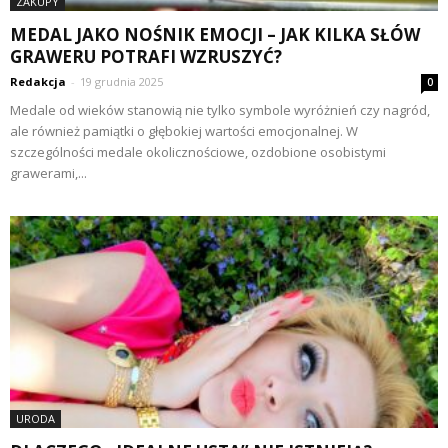
ZAKUPY
MEDAL JAKO NOŚNIK EMOCJI – JAK KILKA SŁÓW
GRAWERU POTRAFI WZRUSZYĆ?
Redakcja
-
19 grudnia 2025
0
Medale od wieków stanowią nie tylko symbole wyróżnień czy nagród,
ale również pamiątki o głębokiej wartości emocjonalnej. W
szczególności medale okolicznościowe, ozdobione osobistymi
grawerami,...
URODA