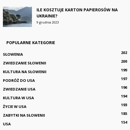
ILE KOSZTUJE KARTON PAPIEROSÓW NA
UKRAINIE?
9 grudnia 2023
POPULARNE KATEGORIE
202
SŁOWENIA
200
ZWIEDZANIE SŁOWENII
199
KULTURA NA SŁOWENII
197
PODRÓŻ DO USA
196
ZWIEDZANIE USA
194
KULTURA W USA
193
ŻYCIE W USA
185
ZABYTKI NA SŁOWENII
154
USA