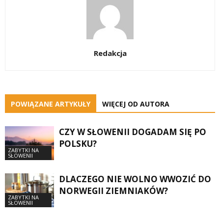
Redakcja
POWIĄZANE ARTYKUŁY
WIĘCEJ OD AUTORA
CZY W SŁOWENII DOGADAM SIĘ PO
POLSKU?
ZABYTKI NA
SŁOWENII
DLACZEGO NIE WOLNO WWOZIĆ DO
NORWEGII ZIEMNIAKÓW?
ZABYTKI NA
SŁOWENII