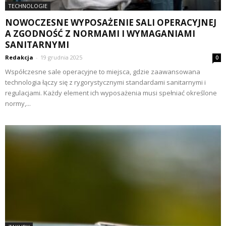
TECHNOLOGIE
NOWOCZESNE WYPOSAŻENIE SALI OPERACYJNEJ
A ZGODNOŚĆ Z NORMAMI I WYMAGANIAMI
SANITARNYMI
Redakcja
-
19 grudnia 2025
0
Współczesne sale operacyjne to miejsca, gdzie zaawansowana
technologia łączy się z rygorystycznymi standardami sanitarnymi i
regulacjami. Każdy element ich wyposażenia musi spełniać określone
normy,...