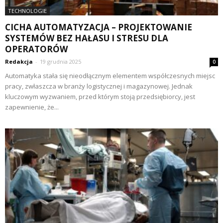
TECHNOLOGIE
CICHA AUTOMATYZACJA – PROJEKTOWANIE
SYSTEMÓW BEZ HAŁASU I STRESU DLA
OPERATORÓW
Redakcja
-
19 grudnia 2025
0
Automatyka stała się nieodłącznym elementem współczesnych miejsc
pracy, zwłaszcza w branży logistycznej i magazynowej. Jednak
kluczowym wyzwaniem, przed którym stoją przedsiębiorcy, jest
zapewnienie, że...