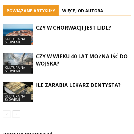
POWIĄZANE ARTYKUŁY
WIĘCEJ OD AUTORA
CZY W CHORWACJI JEST LIDL?
KULTURA NA
SŁOWENII
CZY W WIEKU 40 LAT MOŻNA IŚĆ DO
WOJSKA?
KULTURA NA
SŁOWENII
ILE ZARABIA LEKARZ DENTYSTA?
KULTURA NA
SŁOWENII