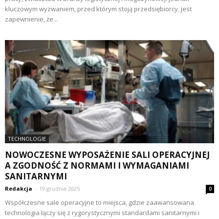
kluczowym wyzwaniem, przed którym stoją przedsiębiorcy, jest
zapewnienie, że...
TECHNOLOGIE
NOWOCZESNE WYPOSAŻENIE SALI OPERACYJNEJ
A ZGODNOŚĆ Z NORMAMI I WYMAGANIAMI
SANITARNYMI
Redakcja
-
19 grudnia 2025
0
Współczesne sale operacyjne to miejsca, gdzie zaawansowana
technologia łączy się z rygorystycznymi standardami sanitarnymi i