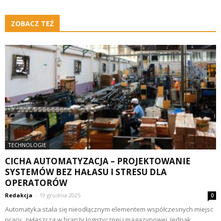
ZOBACZ TEŻ
TECHNOLOGIE
CICHA AUTOMATYZACJA – PROJEKTOWANIE
SYSTEMÓW BEZ HAŁASU I STRESU DLA
OPERATORÓW
Redakcja
-
19 grudnia 2025
0
Automatyka stała się nieodłącznym elementem współczesnych miejsc
pracy, zwłaszcza w branży logistycznej i magazynowej. Jednak