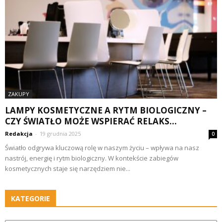
ZAKUPY
LAMPY KOSMETYCZNE A RYTM BIOLOGICZNY –
CZY ŚWIATŁO MOŻE WSPIERAĆ RELAKS...
Redakcja
-
19 grudnia 2025
0
Światło odgrywa kluczową rolę w naszym życiu – wpływa na nasz
nastrój, energię i rytm biologiczny. W kontekście zabiegów
kosmetycznych staje się narzędziem nie...
KATEGORIE
Kategorie