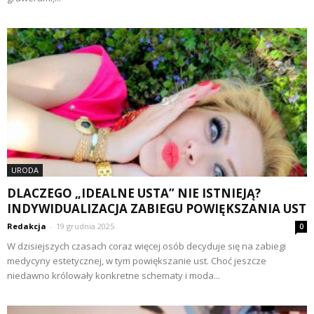
URODA
DLACZEGO „IDEALNE USTA” NIE ISTNIEJĄ?
INDYWIDUALIZACJA ZABIEGU POWIĘKSZANIA UST
Redakcja
-
19 grudnia 2025
0
W dzisiejszych czasach coraz więcej osób decyduje się na zabiegi
medycyny estetycznej, w tym powiększanie ust. Choć jeszcze
niedawno królowały konkretne schematy i moda...