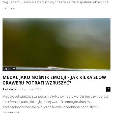
regulacjami. Każdy element ich wyposażenia musi spełniać określone
normy,...
ZAKUPY
MEDAL JAKO NOŚNIK EMOCJI – JAK KILKA SŁÓW
GRAWERU POTRAFI WZRUSZYĆ?
Redakcja
-
19 grudnia 2025
0
Medale od wieków stanowią nie tylko symbole wyróżnień czy nagród,
ale również pamiątki o głębokiej wartości emocjonalnej. W
szczególności medale okolicznościowe, ozdobione osobistymi
grawerami,...