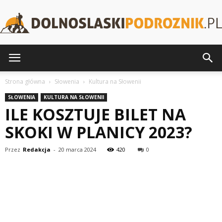
DolnoslaskiPodroznik.pl
Strona główna
Słowenia
Kultura na Słowenii
SŁOWENIA
KULTURA NA SŁOWENII
ILE KOSZTUJE BILET NA
SKOKI W PLANICY 2023?
Przez
Redakcja
-
20 marca 2024
420
0