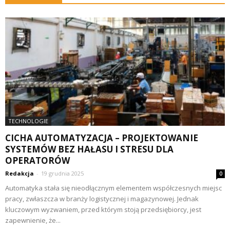
TECHNOLOGIE
CICHA AUTOMATYZACJA – PROJEKTOWANIE
SYSTEMÓW BEZ HAŁASU I STRESU DLA
OPERATORÓW
Redakcja
-
19 grudnia 2025
0
Automatyka stała się nieodłącznym elementem współczesnych miejsc
pracy, zwłaszcza w branży logistycznej i magazynowej. Jednak
kluczowym wyzwaniem, przed którym stoją przedsiębiorcy, jest
zapewnienie, że...