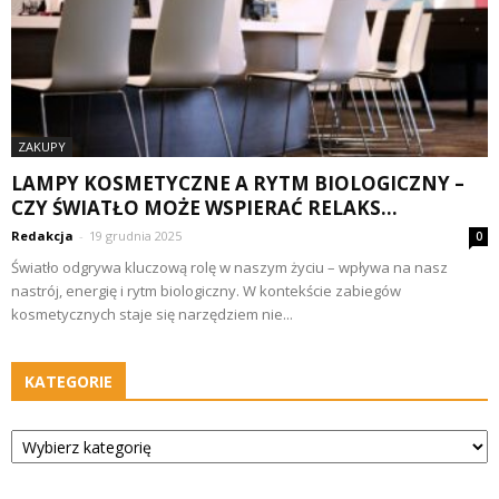
ZAKUPY
LAMPY KOSMETYCZNE A RYTM BIOLOGICZNY –
CZY ŚWIATŁO MOŻE WSPIERAĆ RELAKS...
Redakcja
-
19 grudnia 2025
0
Światło odgrywa kluczową rolę w naszym życiu – wpływa na nasz
nastrój, energię i rytm biologiczny. W kontekście zabiegów
kosmetycznych staje się narzędziem nie...
KATEGORIE
Kategorie