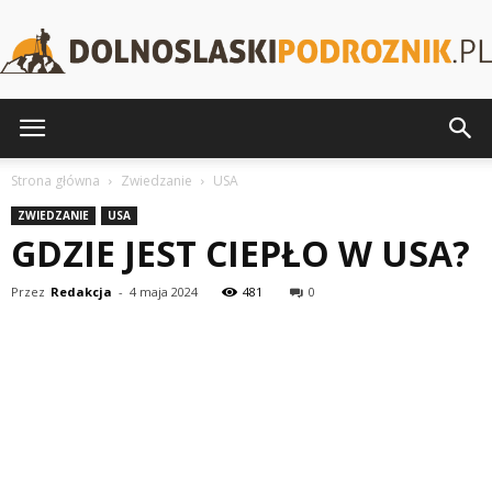
DolnoslaskiPodroznik.pl
Strona główna
Zwiedzanie
USA
ZWIEDZANIE
USA
GDZIE JEST CIEPŁO W USA?
Przez
Redakcja
-
4 maja 2024
481
0