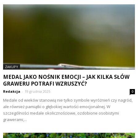
ZAKUPY
MEDAL JAKO NOŚNIK EMOCJI – JAK KILKA SŁÓW
GRAWERU POTRAFI WZRUSZYĆ?
Redakcja
-
19 grudnia 2025
0
Medale od wieków stanowią nie tylko symbole wyróżnień czy nagród,
ale również pamiątki o głębokiej wartości emocjonalnej. W
szczególności medale okolicznościowe, ozdobione osobistymi
grawerami,...