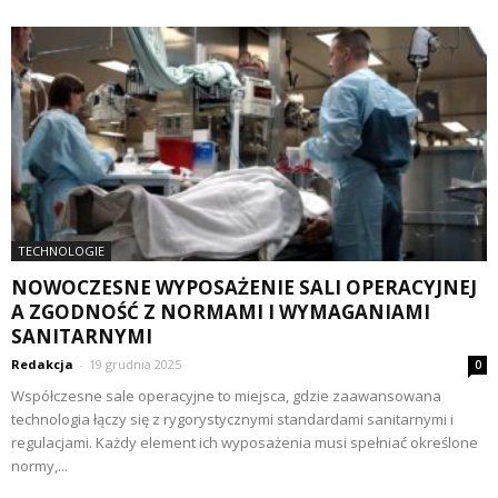
TECHNOLOGIE
NOWOCZESNE WYPOSAŻENIE SALI OPERACYJNEJ
A ZGODNOŚĆ Z NORMAMI I WYMAGANIAMI
SANITARNYMI
Redakcja
-
19 grudnia 2025
0
Współczesne sale operacyjne to miejsca, gdzie zaawansowana
technologia łączy się z rygorystycznymi standardami sanitarnymi i
regulacjami. Każdy element ich wyposażenia musi spełniać określone
normy,...