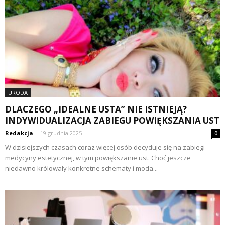
URODA
DLACZEGO „IDEALNE USTA” NIE ISTNIEJĄ?
INDYWIDUALIZACJA ZABIEGU POWIĘKSZANIA UST
Redakcja
-
19 grudnia 2025
0
W dzisiejszych czasach coraz więcej osób decyduje się na zabiegi
medycyny estetycznej, w tym powiększanie ust. Choć jeszcze
niedawno królowały konkretne schematy i moda...