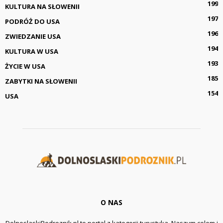
199
KULTURA NA SŁOWENII
197
PODRÓŻ DO USA
196
ZWIEDZANIE USA
194
KULTURA W USA
193
ŻYCIE W USA
185
ZABYTKI NA SŁOWENII
154
USA
O NAS
DolnoslaskiPodroznik.pl to portal z kategorii turystyka. Naszym celem i