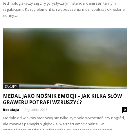
technologia łączy się z rygorystycznymi standardami sanitarnymi i
regulacjami. Każdy element ich wyposażenia musi spełniać określone
normy,...
ZAKUPY
MEDAL JAKO NOŚNIK EMOCJI – JAK KILKA SŁÓW
GRAWERU POTRAFI WZRUSZYĆ?
Redakcja
-
19 grudnia 2025
0
Medale od wieków stanowią nie tylko symbole wyróżnień czy nagród,
ale również pamiątki o głębokiej wartości emocjonalnej. W