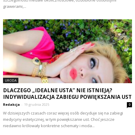
szczególności medale okolicznościowe, ozdobione osobistymi
grawerami,...
URODA
DLACZEGO „IDEALNE USTA” NIE ISTNIEJĄ?
INDYWIDUALIZACJA ZABIEGU POWIĘKSZANIA UST
Redakcja
-
19 grudnia 2025
0
W dzisiejszych czasach coraz więcej osób decyduje się na zabiegi
medycyny estetycznej, w tym powiększanie ust. Choć jeszcze
niedawno królowały konkretne schematy i moda...