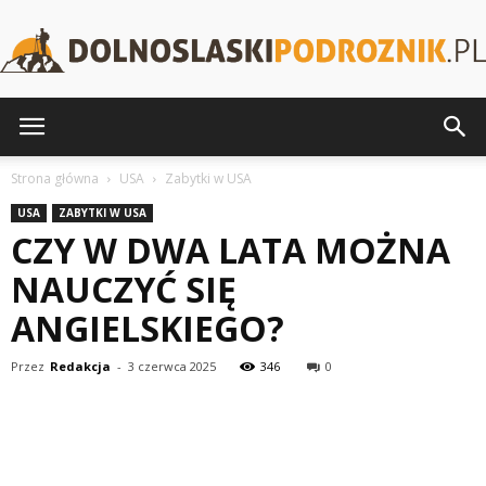
DolnoslaskiPodroznik.pl
Strona główna
USA
Zabytki w USA
USA
ZABYTKI W USA
CZY W DWA LATA MOŻNA
NAUCZYĆ SIĘ
ANGIELSKIEGO?
Przez
Redakcja
-
3 czerwca 2025
346
0