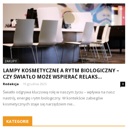
ZAKUPY
LAMPY KOSMETYCZNE A RYTM BIOLOGICZNY –
CZY ŚWIATŁO MOŻE WSPIERAĆ RELAKS...
Redakcja
-
19 grudnia 2025
0
Światło odgrywa kluczową rolę w naszym życiu – wpływa na nasz
nastrój, energię i rytm biologiczny. W kontekście zabiegów
kosmetycznych staje się narzędziem nie...
KATEGORIE