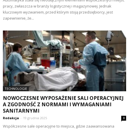
pracy, zwłaszcza w branży logistycznej i magazynowej. Jednak
kluczowym wyzwaniem, przed którym stoją przedsiębiorcy, jest
zapewnienie, że...
TECHNOLOGIE
NOWOCZESNE WYPOSAŻENIE SALI OPERACYJNEJ
A ZGODNOŚĆ Z NORMAMI I WYMAGANIAMI
SANITARNYMI
Redakcja
-
19 grudnia 2025
0
Współczesne sale operacyjne to miejsca, gdzie zaawansowana