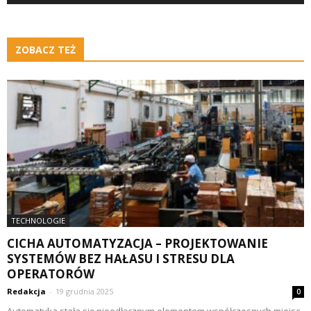
ZOBACZ TEŻ
TECHNOLOGIE
CICHA AUTOMATYZACJA – PROJEKTOWANIE
SYSTEMÓW BEZ HAŁASU I STRESU DLA
OPERATORÓW
Redakcja
-
19 grudnia 2025
0
Automatyka stała się nieodłącznym elementem współczesnych miejsc