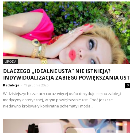
URODA
DLACZEGO „IDEALNE USTA” NIE ISTNIEJĄ?
INDYWIDUALIZACJA ZABIEGU POWIĘKSZANIA UST
Redakcja
-
19 grudnia 2025
0
W dzisiejszych czasach coraz więcej osób decyduje się na zabiegi
medycyny estetycznej, w tym powiększanie ust. Choć jeszcze
niedawno królowały konkretne schematy i moda...