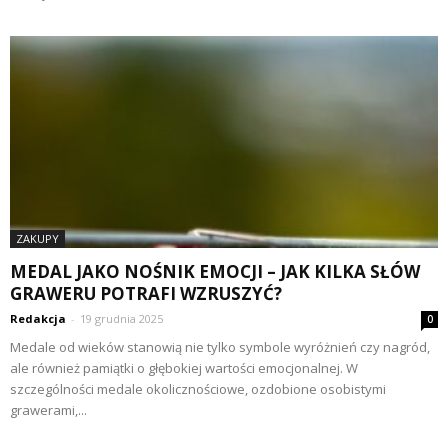
ZAKUPY
MEDAL JAKO NOŚNIK EMOCJI – JAK KILKA SŁÓW
GRAWERU POTRAFI WZRUSZYĆ?
Redakcja
-
19 grudnia 2025
0
Medale od wieków stanowią nie tylko symbole wyróżnień czy nagród,
ale również pamiątki o głębokiej wartości emocjonalnej. W
szczególności medale okolicznościowe, ozdobione osobistymi
grawerami,...