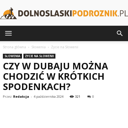
DolnoslaskiPodroznik.pl
Strona główna
Słowenia
Życie na Słowenii
SŁOWENIA
ŻYCIE NA SŁOWENII
CZY W DUBAJU MOŻNA
CHODZIĆ W KRÓTKICH
SPODENKACH?
Przez
Redakcja
-
4 października 2024
321
0