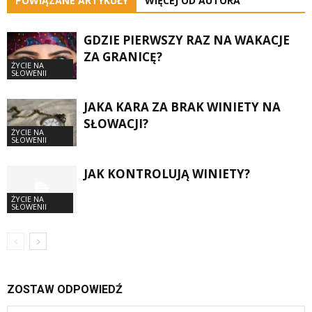
POWIĄZANE ARTYKUŁY
WIĘCEJ OD AUTORA
GDZIE PIERWSZY RAZ NA WAKACJE
ZA GRANICĘ?
ŻYCIE NA
SŁOWENII
JAKA KARA ZA BRAK WINIETY NA
SŁOWACJI?
ŻYCIE NA
SŁOWENII
JAK KONTROLUJĄ WINIETY?
ŻYCIE NA
SŁOWENII
ZOSTAW ODPOWIEDŹ