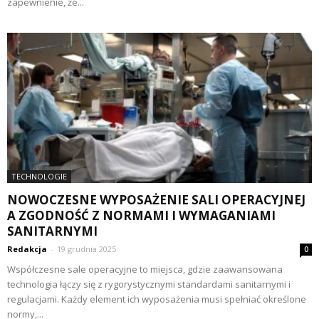
zapewnienie, że...
TECHNOLOGIE
NOWOCZESNE WYPOSAŻENIE SALI OPERACYJNEJ
A ZGODNOŚĆ Z NORMAMI I WYMAGANIAMI
SANITARNYMI
Redakcja
-
19 grudnia 2025
0
Współczesne sale operacyjne to miejsca, gdzie zaawansowana
technologia łączy się z rygorystycznymi standardami sanitarnymi i
regulacjami. Każdy element ich wyposażenia musi spełniać określone
normy,...