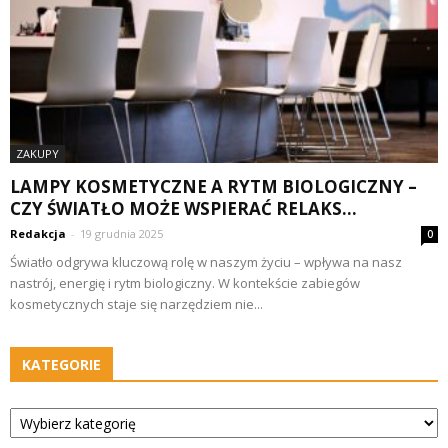
ZAKUPY
LAMPY KOSMETYCZNE A RYTM BIOLOGICZNY –
CZY ŚWIATŁO MOŻE WSPIERAĆ RELAKS...
Redakcja
-
19 grudnia 2025
0
Światło odgrywa kluczową rolę w naszym życiu – wpływa na nasz
nastrój, energię i rytm biologiczny. W kontekście zabiegów
kosmetycznych staje się narzędziem nie...
KATEGORIE
Kategorie