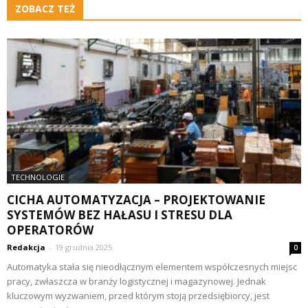
ZOBACZ TEŻ
TECHNOLOGIE
CICHA AUTOMATYZACJA – PROJEKTOWANIE
SYSTEMÓW BEZ HAŁASU I STRESU DLA
OPERATORÓW
Redakcja
-
19 grudnia 2025
0
Automatyka stała się nieodłącznym elementem współczesnych miejsc
pracy, zwłaszcza w branży logistycznej i magazynowej. Jednak
kluczowym wyzwaniem, przed którym stoją przedsiębiorcy, jest