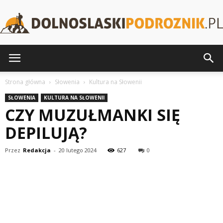
DolnoslaskiPodroznik.pl
Strona główna
Słowenia
Kultura na Słowenii
SŁOWENIA
KULTURA NA SŁOWENII
CZY MUZUŁMANKI SIĘ
DEPILUJĄ?
Przez
Redakcja
-
20 lutego 2024
627
0