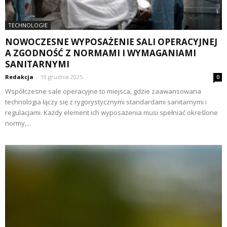
TECHNOLOGIE
NOWOCZESNE WYPOSAŻENIE SALI OPERACYJNEJ
A ZGODNOŚĆ Z NORMAMI I WYMAGANIAMI
SANITARNYMI
Redakcja
-
19 grudnia 2025
0
Współczesne sale operacyjne to miejsca, gdzie zaawansowana
technologia łączy się z rygorystycznymi standardami sanitarnymi i
regulacjami. Każdy element ich wyposażenia musi spełniać określone
normy,...