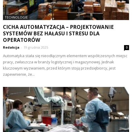
TECHNOLOGIE
CICHA AUTOMATYZACJA – PROJEKTOWANIE
SYSTEMÓW BEZ HAŁASU I STRESU DLA
OPERATORÓW
Redakcja
-
19 grudnia 2025
0
Automatyka stała się nieodłącznym elementem współczesnych miejsc
pracy, zwłaszcza w branży logistycznej i magazynowej. Jednak
kluczowym wyzwaniem, przed którym stoją przedsiębiorcy, jest
zapewnienie, że...