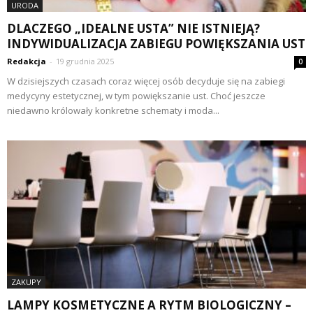
URODA
DLACZEGO „IDEALNE USTA” NIE ISTNIEJĄ?
INDYWIDUALIZACJA ZABIEGU POWIĘKSZANIA UST
Redakcja
-
19 grudnia 2025
0
W dzisiejszych czasach coraz więcej osób decyduje się na zabiegi
medycyny estetycznej, w tym powiększanie ust. Choć jeszcze
niedawno królowały konkretne schematy i moda...
ZAKUPY
LAMPY KOSMETYCZNE A RYTM BIOLOGICZNY –