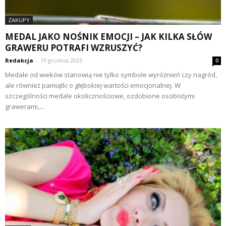
ZAKUPY
MEDAL JAKO NOŚNIK EMOCJI – JAK KILKA SŁÓW
GRAWERU POTRAFI WZRUSZYĆ?
Redakcja
-
19 grudnia 2025
0
Medale od wieków stanowią nie tylko symbole wyróżnień czy nagród,
ale również pamiątki o głębokiej wartości emocjonalnej. W
szczególności medale okolicznościowe, ozdobione osobistymi
grawerami,...