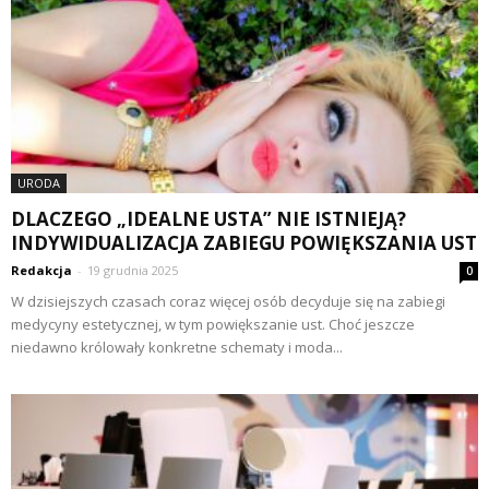
URODA
DLACZEGO „IDEALNE USTA” NIE ISTNIEJĄ?
INDYWIDUALIZACJA ZABIEGU POWIĘKSZANIA UST
Redakcja
-
19 grudnia 2025
0
W dzisiejszych czasach coraz więcej osób decyduje się na zabiegi
medycyny estetycznej, w tym powiększanie ust. Choć jeszcze
niedawno królowały konkretne schematy i moda...