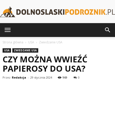
DolnoslaskiPodroznik.pl
Strona główna
USA
Zwiedzanie USA
USA
ZWIEDZANIE USA
CZY MOŻNA WWIEŹĆ
PAPIEROSY DO USA?
Przez
Redakcja
-
29 stycznia 2024
969
0