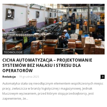
TECHNOLOGIE
CICHA AUTOMATYZACJA – PROJEKTOWANIE
SYSTEMÓW BEZ HAŁASU I STRESU DLA
OPERATORÓW
Redakcja
-
19 grudnia 2025
0
Automatyka stała się nieodłącznym elementem współczesnych miejsc
pracy, zwłaszcza w branży logistycznej i magazynowej. Jednak
kluczowym wyzwaniem, przed którym stoją przedsiębiorcy, jest
zapewnienie, że...