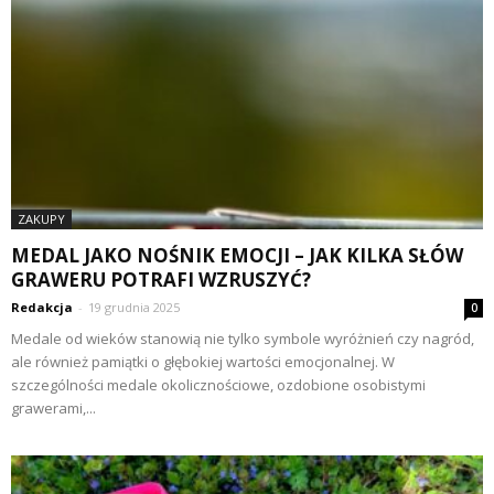
ZAKUPY
MEDAL JAKO NOŚNIK EMOCJI – JAK KILKA SŁÓW
GRAWERU POTRAFI WZRUSZYĆ?
Redakcja
-
19 grudnia 2025
0
Medale od wieków stanowią nie tylko symbole wyróżnień czy nagród,
ale również pamiątki o głębokiej wartości emocjonalnej. W
szczególności medale okolicznościowe, ozdobione osobistymi
grawerami,...