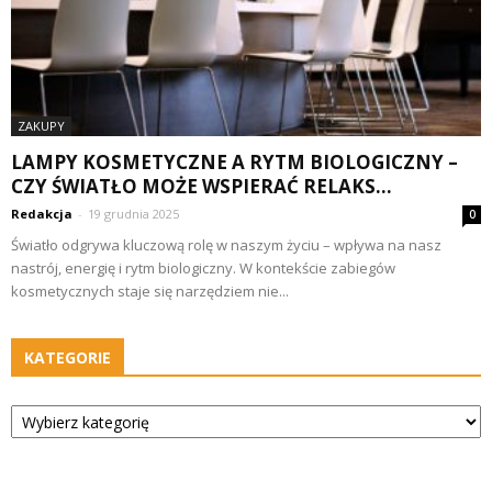
ZAKUPY
LAMPY KOSMETYCZNE A RYTM BIOLOGICZNY –
CZY ŚWIATŁO MOŻE WSPIERAĆ RELAKS...
Redakcja
-
19 grudnia 2025
0
Światło odgrywa kluczową rolę w naszym życiu – wpływa na nasz
nastrój, energię i rytm biologiczny. W kontekście zabiegów
kosmetycznych staje się narzędziem nie...
KATEGORIE
Kategorie