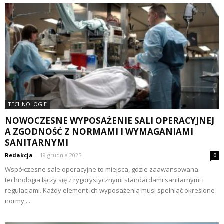
TECHNOLOGIE
NOWOCZESNE WYPOSAŻENIE SALI OPERACYJNEJ
A ZGODNOŚĆ Z NORMAMI I WYMAGANIAMI
SANITARNYMI
Redakcja
-
19 grudnia 2025
0
Współczesne sale operacyjne to miejsca, gdzie zaawansowana
technologia łączy się z rygorystycznymi standardami sanitarnymi i
regulacjami. Każdy element ich wyposażenia musi spełniać określone
normy,...