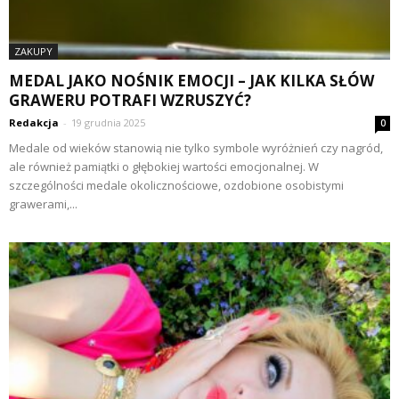
ZAKUPY
MEDAL JAKO NOŚNIK EMOCJI – JAK KILKA SŁÓW
GRAWERU POTRAFI WZRUSZYĆ?
Redakcja
-
19 grudnia 2025
0
Medale od wieków stanowią nie tylko symbole wyróżnień czy nagród,
ale również pamiątki o głębokiej wartości emocjonalnej. W
szczególności medale okolicznościowe, ozdobione osobistymi
grawerami,...