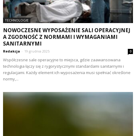
TECHNOLOGIE
NOWOCZESNE WYPOSAŻENIE SALI OPERACYJNEJ
A ZGODNOŚĆ Z NORMAMI I WYMAGANIAMI
SANITARNYMI
Redakcja
-
19 grudnia 2025
0
Współczesne sale operacyjne to miejsca, gdzie zaawansowana
technologia łączy się z rygorystycznymi standardami sanitarnymi i
regulacjami. Każdy element ich wyposażenia musi spełniać określone
normy,...