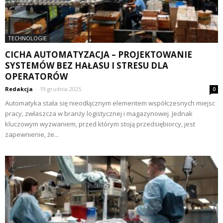
TECHNOLOGIE
CICHA AUTOMATYZACJA – PROJEKTOWANIE
SYSTEMÓW BEZ HAŁASU I STRESU DLA
OPERATORÓW
Redakcja
-
19 grudnia 2025
0
Automatyka stała się nieodłącznym elementem współczesnych miejsc
pracy, zwłaszcza w branży logistycznej i magazynowej. Jednak
kluczowym wyzwaniem, przed którym stoją przedsiębiorcy, jest
zapewnienie, że...