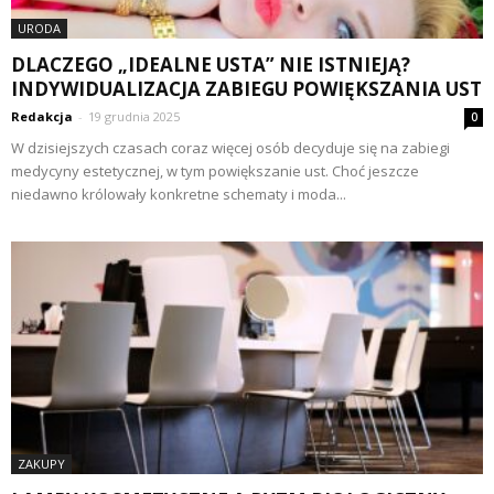
URODA
DLACZEGO „IDEALNE USTA” NIE ISTNIEJĄ?
INDYWIDUALIZACJA ZABIEGU POWIĘKSZANIA UST
Redakcja
-
19 grudnia 2025
0
W dzisiejszych czasach coraz więcej osób decyduje się na zabiegi
medycyny estetycznej, w tym powiększanie ust. Choć jeszcze
niedawno królowały konkretne schematy i moda...
ZAKUPY