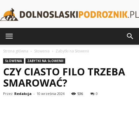
DolnoslaskiPodroznik.pl
Strona główna
Słowenia
Zabytki na Słowenii
SŁOWENIA
ZABYTKI NA SŁOWENII
CZY CIASTO FILO TRZEBA
SMAROWAĆ?
Przez
Redakcja
-
10 września 2024
536
0