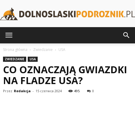
DolnoslaskiPodroznik.pl
Strona główna
Zwiedzanie
USA
ZWIEDZANIE
USA
CO OZNACZAJĄ GWIAZDKI
NA FLADZE USA?
Przez
Redakcja
-
15 czerwca 2024
495
0