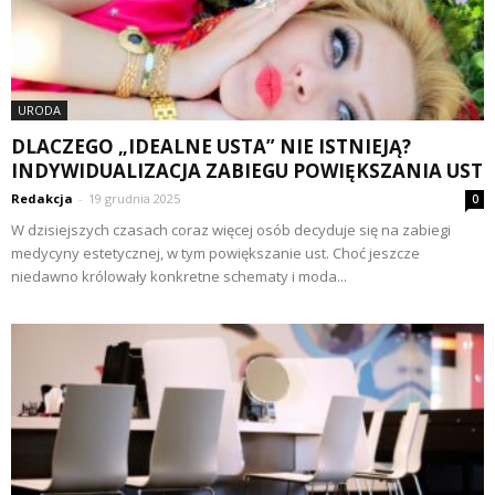
URODA
DLACZEGO „IDEALNE USTA” NIE ISTNIEJĄ?
INDYWIDUALIZACJA ZABIEGU POWIĘKSZANIA UST
Redakcja
-
19 grudnia 2025
0
W dzisiejszych czasach coraz więcej osób decyduje się na zabiegi
medycyny estetycznej, w tym powiększanie ust. Choć jeszcze
niedawno królowały konkretne schematy i moda...