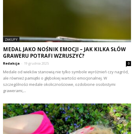
ZAKUPY
MEDAL JAKO NOŚNIK EMOCJI – JAK KILKA SŁÓW
GRAWERU POTRAFI WZRUSZYĆ?
Redakcja
-
19 grudnia 2025
0
Medale od wieków stanowią nie tylko symbole wyróżnień czy nagród,
ale również pamiątki o głębokiej wartości emocjonalnej. W
szczególności medale okolicznościowe, ozdobione osobistymi
grawerami,...