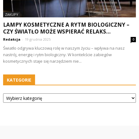
ZAKUPY
LAMPY KOSMETYCZNE A RYTM BIOLOGICZNY –
CZY ŚWIATŁO MOŻE WSPIERAĆ RELAKS...
Redakcja
-
19 grudnia 2025
0
Światło odgrywa kluczową rolę w naszym życiu – wpływa na nasz
nastrój, energię i rytm biologiczny. W kontekście zabiegów
kosmetycznych staje się narzędziem nie...
KATEGORIE
Kategorie