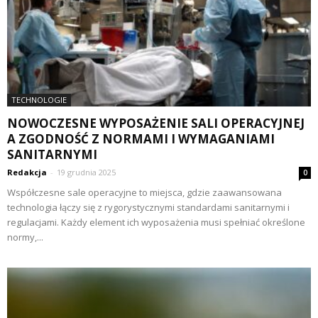
TECHNOLOGIE
NOWOCZESNE WYPOSAŻENIE SALI OPERACYJNEJ
A ZGODNOŚĆ Z NORMAMI I WYMAGANIAMI
SANITARNYMI
Redakcja
-
19 grudnia 2025
0
Współczesne sale operacyjne to miejsca, gdzie zaawansowana
technologia łączy się z rygorystycznymi standardami sanitarnymi i
regulacjami. Każdy element ich wyposażenia musi spełniać określone
normy,...