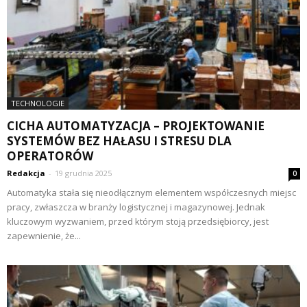
TECHNOLOGIE
CICHA AUTOMATYZACJA – PROJEKTOWANIE
SYSTEMÓW BEZ HAŁASU I STRESU DLA
OPERATORÓW
Redakcja
-
19 grudnia 2025
0
Automatyka stała się nieodłącznym elementem współczesnych miejsc
pracy, zwłaszcza w branży logistycznej i magazynowej. Jednak
kluczowym wyzwaniem, przed którym stoją przedsiębiorcy, jest
zapewnienie, że...