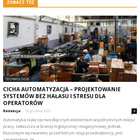
ZOBACZ TEŻ
TECHNOLOGIE
CICHA AUTOMATYZACJA – PROJEKTOWANIE
SYSTEMÓW BEZ HAŁASU I STRESU DLA
OPERATORÓW
Redakcja
-
19 grudnia 2025
0
Automatyka stała się nieodłącznym elementem współczesnych miejsc
pracy, zwłaszcza w branży logistycznej i magazynowej. Jednak
kluczowym wyzwaniem, przed którym stoją przedsiębiorcy, jest
zapewnienie, że...