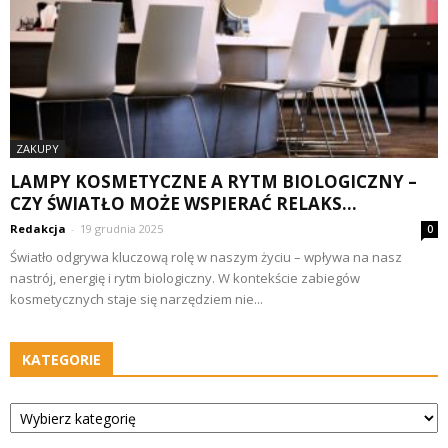
ZAKUPY
LAMPY KOSMETYCZNE A RYTM BIOLOGICZNY –
CZY ŚWIATŁO MOŻE WSPIERAĆ RELAKS...
Redakcja
-
19 grudnia 2025
0
Światło odgrywa kluczową rolę w naszym życiu – wpływa na nasz
nastrój, energię i rytm biologiczny. W kontekście zabiegów
kosmetycznych staje się narzędziem nie...
KATEGORIE
Kategorie