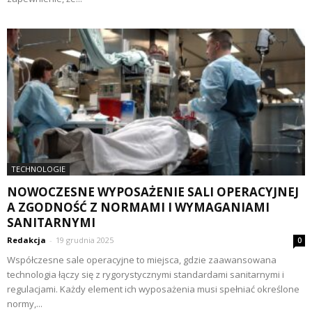
TECHNOLOGIE
NOWOCZESNE WYPOSAŻENIE SALI OPERACYJNEJ
A ZGODNOŚĆ Z NORMAMI I WYMAGANIAMI
SANITARNYMI
Redakcja
-
19 grudnia 2025
0
Współczesne sale operacyjne to miejsca, gdzie zaawansowana
technologia łączy się z rygorystycznymi standardami sanitarnymi i
regulacjami. Każdy element ich wyposażenia musi spełniać określone
normy,...