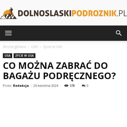
DolnoslaskiPodroznik.pl
Strona główna
USA
Życie w USA
USA
ŻYCIE W USA
CO MOŻNA ZABRAĆ DO
BAGAŻU PODRĘCZNEGO?
Przez
Redakcja
-
26 kwietnia 2024
578
0