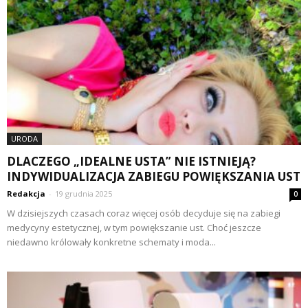
URODA
DLACZEGO „IDEALNE USTA” NIE ISTNIEJĄ?
INDYWIDUALIZACJA ZABIEGU POWIĘKSZANIA UST
Redakcja
-
19 grudnia 2025
0
W dzisiejszych czasach coraz więcej osób decyduje się na zabiegi
medycyny estetycznej, w tym powiększanie ust. Choć jeszcze
niedawno królowały konkretne schematy i moda...