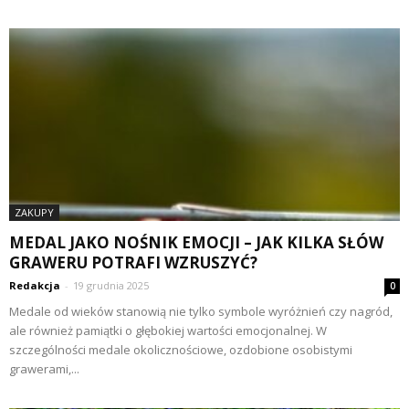
ZAKUPY
MEDAL JAKO NOŚNIK EMOCJI – JAK KILKA SŁÓW
GRAWERU POTRAFI WZRUSZYĆ?
Redakcja
-
19 grudnia 2025
0
Medale od wieków stanowią nie tylko symbole wyróżnień czy nagród,
ale również pamiątki o głębokiej wartości emocjonalnej. W
szczególności medale okolicznościowe, ozdobione osobistymi
grawerami,...