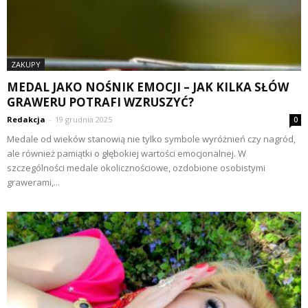
ZAKUPY
MEDAL JAKO NOŚNIK EMOCJI – JAK KILKA SŁÓW
GRAWERU POTRAFI WZRUSZYĆ?
Redakcja
-
19 grudnia 2025
0
Medale od wieków stanowią nie tylko symbole wyróżnień czy nagród,
ale również pamiątki o głębokiej wartości emocjonalnej. W
szczególności medale okolicznościowe, ozdobione osobistymi
grawerami,...