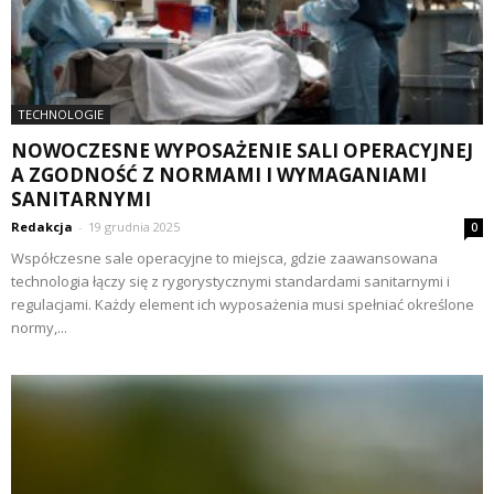
TECHNOLOGIE
NOWOCZESNE WYPOSAŻENIE SALI OPERACYJNEJ
A ZGODNOŚĆ Z NORMAMI I WYMAGANIAMI
SANITARNYMI
Redakcja
-
19 grudnia 2025
0
Współczesne sale operacyjne to miejsca, gdzie zaawansowana
technologia łączy się z rygorystycznymi standardami sanitarnymi i
regulacjami. Każdy element ich wyposażenia musi spełniać określone
normy,...