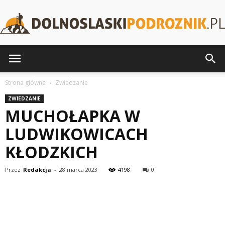
DolnoslaskiPodroznik.pl
Strona główna
Zwiedzanie
ZWIEDZANIE
MUCHOŁAPKA W
LUDWIKOWICACH
KŁODZKICH
Przez
Redakcja
-
28 marca 2023
4198
0