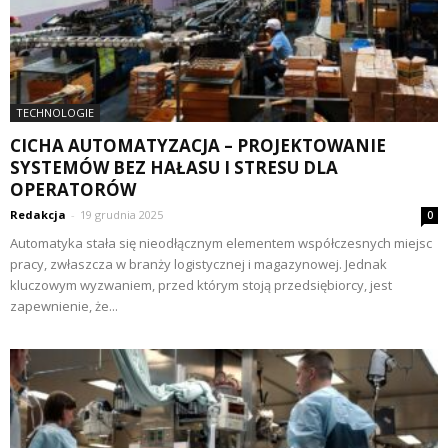
TECHNOLOGIE
CICHA AUTOMATYZACJA – PROJEKTOWANIE
SYSTEMÓW BEZ HAŁASU I STRESU DLA
OPERATORÓW
Redakcja
-
19 grudnia 2025
0
Automatyka stała się nieodłącznym elementem współczesnych miejsc
pracy, zwłaszcza w branży logistycznej i magazynowej. Jednak
kluczowym wyzwaniem, przed którym stoją przedsiębiorcy, jest
zapewnienie, że...