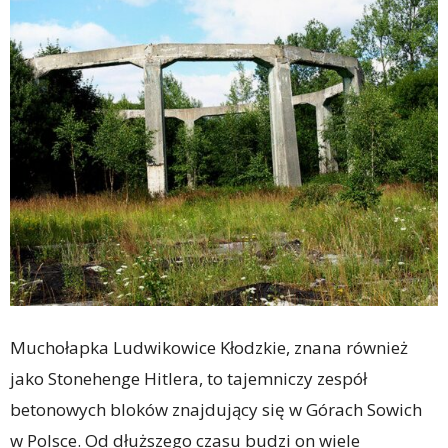
Muchołapka Ludwikowice Kłodzkie, znana również
jako Stonehenge Hitlera, to tajemniczy zespół
betonowych bloków znajdujący się w Górach Sowich
w Polsce. Od dłuższego czasu budzi on wiele