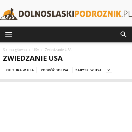
DolnoslaskiPodroznik.pl
Strona główna
USA
Zwiedzanie USA
ZWIEDZANIE USA
KULTURA W USA
PODRÓŻ DO USA
ZABYTKI W USA