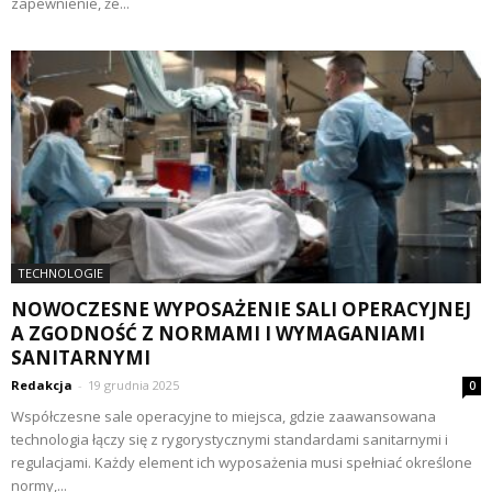
zapewnienie, że...
TECHNOLOGIE
NOWOCZESNE WYPOSAŻENIE SALI OPERACYJNEJ
A ZGODNOŚĆ Z NORMAMI I WYMAGANIAMI
SANITARNYMI
Redakcja
-
19 grudnia 2025
0
Współczesne sale operacyjne to miejsca, gdzie zaawansowana
technologia łączy się z rygorystycznymi standardami sanitarnymi i
regulacjami. Każdy element ich wyposażenia musi spełniać określone
normy,...