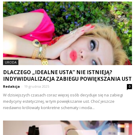
URODA
DLACZEGO „IDEALNE USTA” NIE ISTNIEJĄ?
INDYWIDUALIZACJA ZABIEGU POWIĘKSZANIA UST
Redakcja
-
19 grudnia 2025
0
W dzisiejszych czasach coraz więcej osób decyduje się na zabiegi
medycyny estetycznej, w tym powiększanie ust. Choć jeszcze
niedawno królowały konkretne schematy i moda...