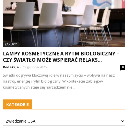
ZAKUPY
LAMPY KOSMETYCZNE A RYTM BIOLOGICZNY –
CZY ŚWIATŁO MOŻE WSPIERAĆ RELAKS...
Redakcja
-
19 grudnia 2025
0
Światło odgrywa kluczową rolę w naszym życiu – wpływa na nasz
nastrój, energię i rytm biologiczny. W kontekście zabiegów
kosmetycznych staje się narzędziem nie...
KATEGORIE
Kategorie