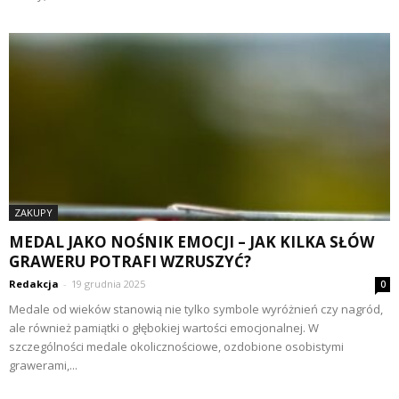
ZAKUPY
MEDAL JAKO NOŚNIK EMOCJI – JAK KILKA SŁÓW
GRAWERU POTRAFI WZRUSZYĆ?
Redakcja
-
19 grudnia 2025
0
Medale od wieków stanowią nie tylko symbole wyróżnień czy nagród,
ale również pamiątki o głębokiej wartości emocjonalnej. W
szczególności medale okolicznościowe, ozdobione osobistymi
grawerami,...